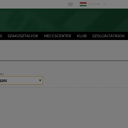
MAGYAR
S
SZAKOSZTÁLYOK
MECCSCENTER
KLUB
SZOLGÁLTATÁSOK
UM
szes