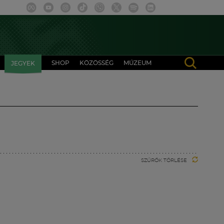
SHOP
KÖZÖSSÉG
MÚZEUM
JEGYEK
SZŰRŐK TÖRLÉSE