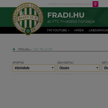
FRADI.HU
az FTC hivatalos honlapja
FM YOUTUBE +
HÍREK
LABDARÚGÁ
FŐOLDAL
»
TAG: TÉLI EYOF
SPORTÁG
SZAKOSZTÁLY
DÁT
Kézilabda
Összes
Ös