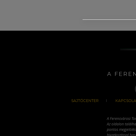
A FERE
SAJTÓCENTER
KAPCSOLA
A Ferencvárosi To
Az oldalon találha
pontos megjelölésé
hivatkozással has