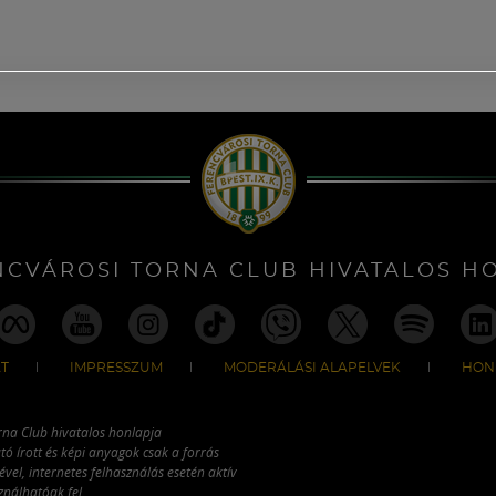
NCVÁROSI TORNA CLUB HIVATALOS H
T
IMPRESSZUM
MODERÁLÁSI ALAPELVEK
HON
rna Club hivatalos honlapja
tó írott és képi anyagok csak a forrás
vel, internetes felhasználás esetén aktív
ználhatóak fel.