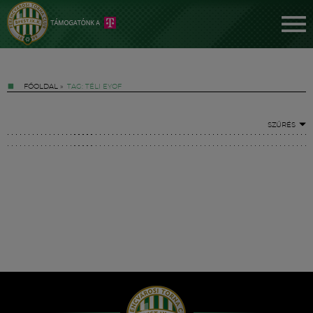
FŐOLDAL
»
TAG: TÉLI EYOF
SZŰRÉS
Jegyek
FM YouTube +
Hírek