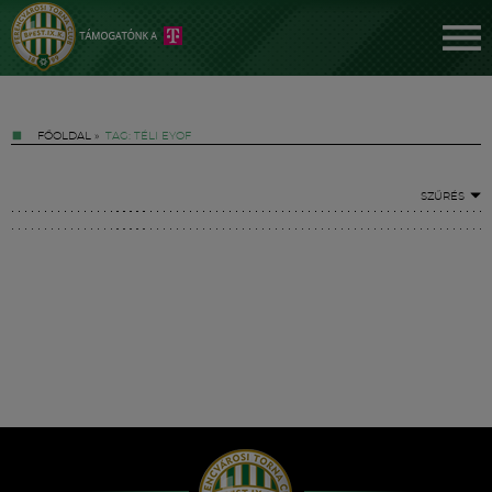
FŐOLDAL
»
TAG: TÉLI EYOF
SZŰRÉS
Jegyek
FM YouTube +
Hírek