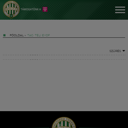
FŐOLDAL
»
TAG: TÉLI EYOF
SZŰRÉS
Jegyek
FM YouTube +
Hírek