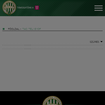
FŐOLDAL
»
TAG: TÉLI EYOF
SZŰRÉS
Jegyek
FM YouTube +
Hírek