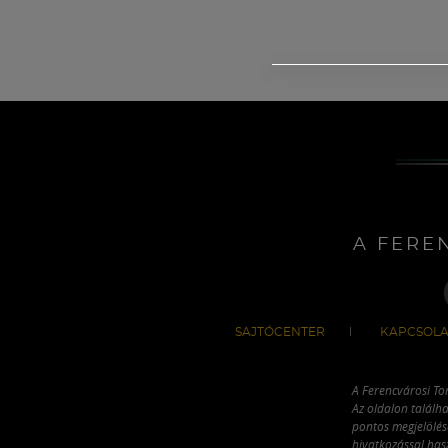
A FERE
SAJTÓCENTER
KAPCSOLA
A Ferencvárosi To
Az oldalon találha
pontos megjelölésé
hivatkozással has