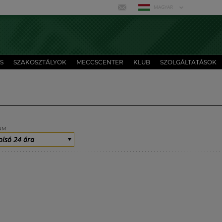
MAGYAR
S
SZAKOSZTÁLYOK
MECCSCENTER
KLUB
SZOLGÁLTATÁSOK
UM
olsó 24 óra