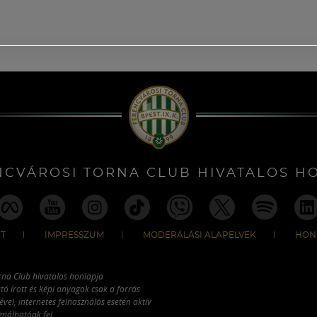
NCVÁROSI TORNA CLUB HIVATALOS H
T
IMPRESSZUM
MODERÁLÁSI ALAPELVEK
HON
rna Club hivatalos honlapja
tó írott és képi anyagok csak a forrás
vel, internetes felhasználás esetén aktív
ználhatóak fel.