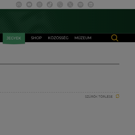
SHOP
KÖZÖSSÉG
MÚZEUM
JEGYEK
SZŰRŐK TÖRLÉSE