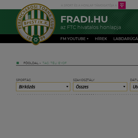
FRADI.HU
az FTC hivatalos honlapja
FM YOUTUBE +
HÍREK
LABDARÚGÁ
FŐOLDAL
»
TAG: TÉLI EYOF
SPORTÁG
SZAKOSZTÁLY
DÁT
Birkózás
Összes
Ut