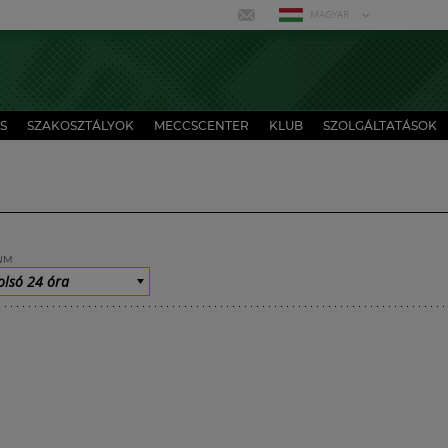
MAGYAR
S
SZAKOSZTÁLYOK
MECCSCENTER
KLUB
SZOLGÁLTATÁSOK
UM
olsó 24 óra