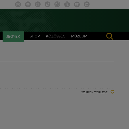
SHOP
KÖZÖSSÉG
MÚZEUM
JEGYEK
SZŰRŐK TÖRLÉSE