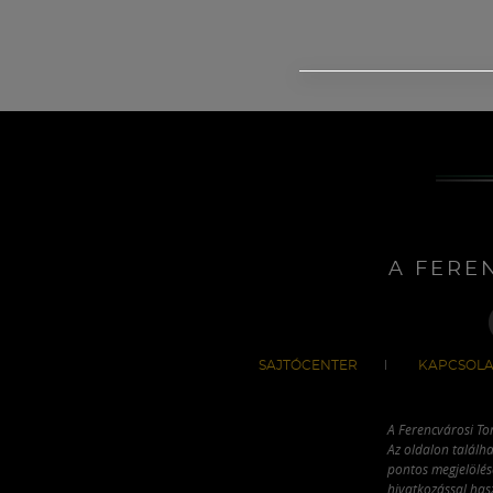
A FERE
SAJTÓCENTER
KAPCSOLA
A Ferencvárosi To
Az oldalon találha
pontos megjelölésé
hivatkozással has