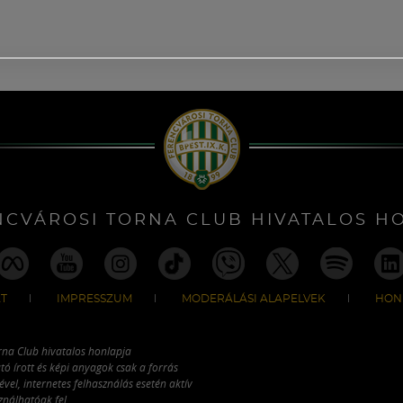
NCVÁROSI TORNA CLUB HIVATALOS H
T
IMPRESSZUM
MODERÁLÁSI ALAPELVEK
HON
rna Club hivatalos honlapja
tó írott és képi anyagok csak a forrás
vel, internetes felhasználás esetén aktív
ználhatóak fel.