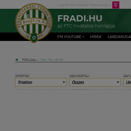
FRADI.HU
az FTC hivatalos honlapja
FM YOUTUBE +
HÍREK
LABDARÚGÁ
FŐOLDAL
»
TAG: TÉLI EYOF
SPORTÁG
SZAKOSZTÁLY
DÁT
Triatlon
Összes
Ut