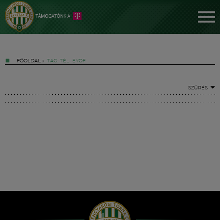
FŐOLDAL
»
TAG: TÉLI EYOF
SZŰRÉS
Jegyek
FM YouTube +
Hírek