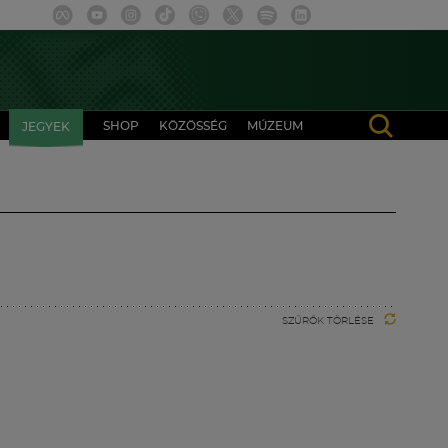
SHOP
KÖZÖSSÉG
MÚZEUM
JEGYEK
SZŰRŐK TÖRLÉSE