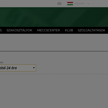
MAGYAR
S
SZAKOSZTÁLYOK
MECCSCENTER
KLUB
SZOLGÁLTATÁSOK
UM
olsó 24 óra