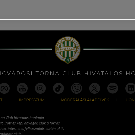
NCVÁROSI TORNA CLUB HIVATALOS H
T
IMPRESSZUM
MODERÁLÁSI ALAPELVEK
HON
rna Club hivatalos honlapja
tó írott és képi anyagok csak a forrás
vel, internetes felhasználás esetén aktív
ználhatóak fel.