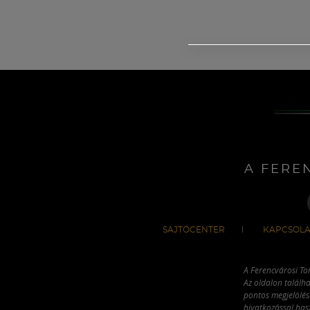
A FERE
SAJTÓCENTER
KAPCSOLA
A Ferencvárosi To
Az oldalon találha
pontos megjelölésé
hivatkozással has