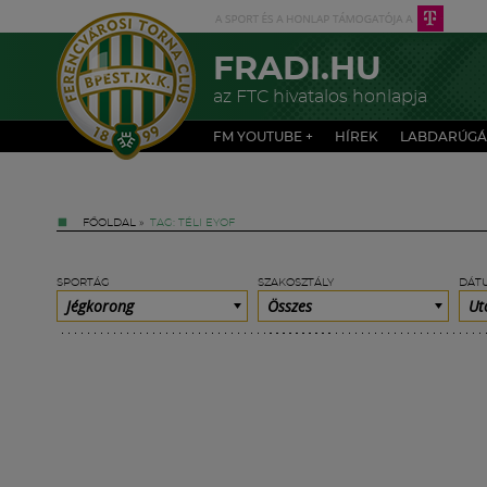
FRADI.HU
az FTC hivatalos honlapja
FM YOUTUBE +
HÍREK
LABDARÚGÁ
FŐOLDAL
»
TAG: TÉLI EYOF
SPORTÁG
SZAKOSZTÁLY
DÁT
Jégkorong
Összes
Ut