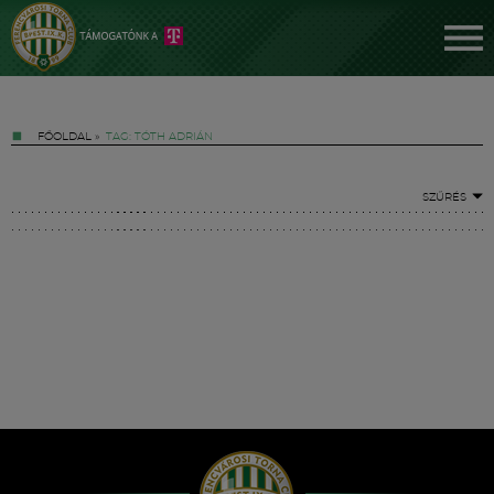
FŐOLDAL
»
TAG: TÓTH ADRIÁN
SZŰRÉS
Jegyek
FM YouTube +
Hírek