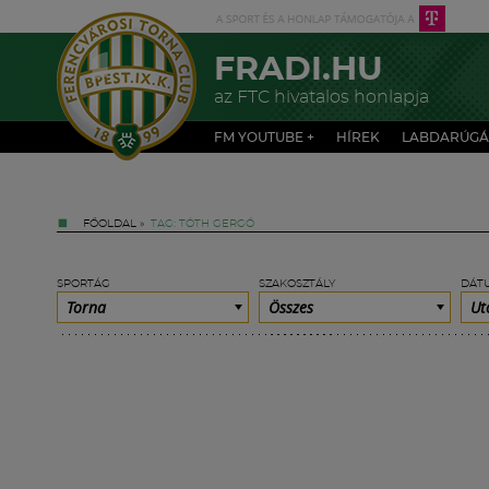
FRADI.HU
az FTC hivatalos honlapja
FM YOUTUBE +
HÍREK
LABDARÚGÁ
FŐOLDAL
»
TAG: TÓTH GERGŐ
SPORTÁG
SZAKOSZTÁLY
DÁT
Torna
Összes
Ut