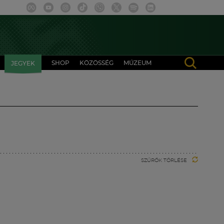
SHOP
KÖZÖSSÉG
MÚZEUM
JEGYEK
SZŰRŐK TÖRLÉSE