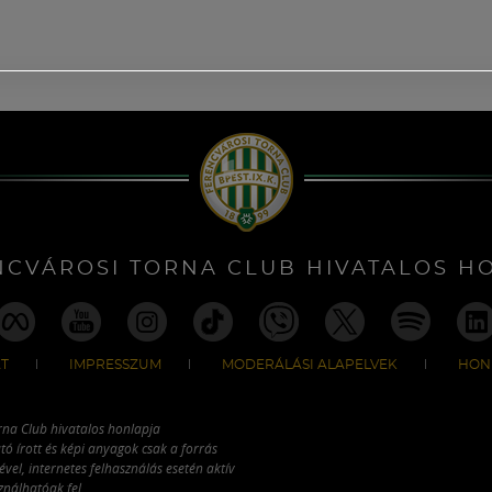
NCVÁROSI TORNA CLUB HIVATALOS H
T
IMPRESSZUM
MODERÁLÁSI ALAPELVEK
HON
rna Club hivatalos honlapja
tó írott és képi anyagok csak a forrás
vel, internetes felhasználás esetén aktív
ználhatóak fel.