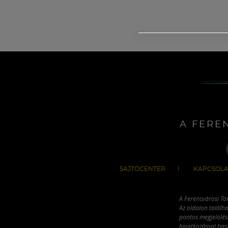
A FERE
SAJTÓCENTER
KAPCSOLA
A Ferencvárosi To
Az oldalon találha
pontos megjelölésé
hivatkozással has