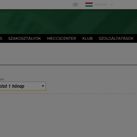
MAGYAR
S
SZAKOSZTÁLYOK
MECCSCENTER
KLUB
SZOLGÁLTATÁSOK
UM
olsó 1 hónap