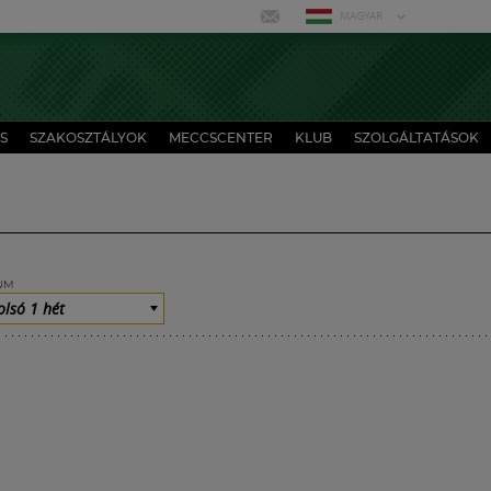
MAGYAR
S
SZAKOSZTÁLYOK
MECCSCENTER
KLUB
SZOLGÁLTATÁSOK
UM
olsó 1 hét