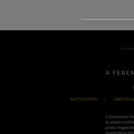
A FERE
SAJTÓCENTER
KAPCSOLA
A Ferencvárosi To
Az oldalon találha
pontos megjelölésé
hivatkozással has