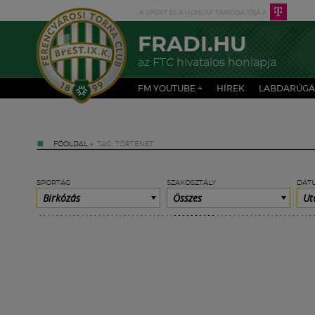
FRADI.HU
az FTC hivatalos honlapja
FM YOUTUBE +
HÍREK
LABDARÚGÁ
FŐOLDAL
»
TAG: TÖRTÉNET
SPORTÁG
SZAKOSZTÁLY
DÁT
Birkózás
Összes
Ut