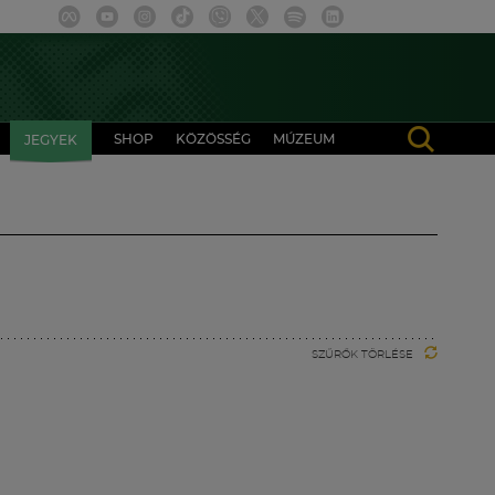
SHOP
KÖZÖSSÉG
MÚZEUM
JEGYEK
SZŰRŐK TÖRLÉSE