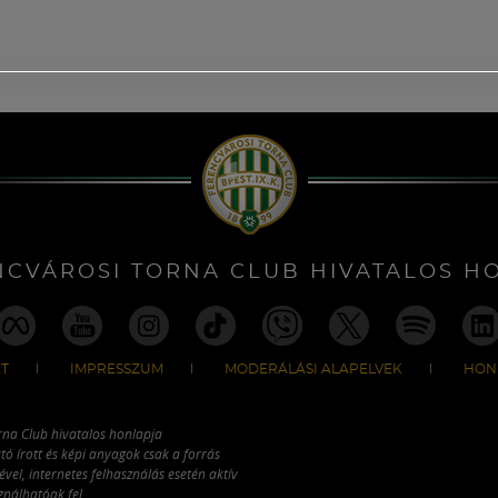
NCVÁROSI TORNA CLUB HIVATALOS H
T
IMPRESSZUM
MODERÁLÁSI ALAPELVEK
HON
rna Club hivatalos honlapja
tó írott és képi anyagok csak a forrás
vel, internetes felhasználás esetén aktív
ználhatóak fel.