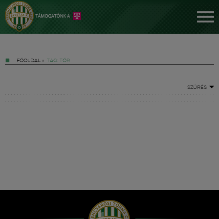
FŐOLDAL
»
TAG: TŐR
SZŰRÉS
Jegyek
FM YouTube +
Hírek