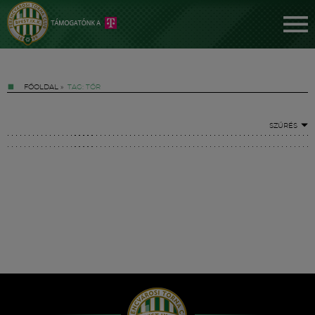
FŐOLDAL
»
TAG: TŐR
SZŰRÉS
Jegyek
FM YouTube +
Hírek