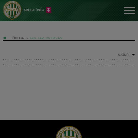
FŐOLDAL
»
TAG: TARLÓS ISTVÁN
SZŰRÉS
Jegyek
FM YouTube +
Hírek