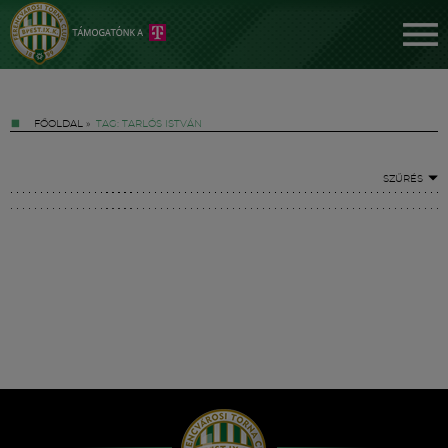
FŐOLDAL
»
TAG: TARLÓS ISTVÁN
SZŰRÉS
Jegyek
FM YouTube +
Hírek