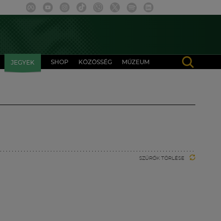
SHOP
KÖZÖSSÉG
MÚZEUM
JEGYEK
SZŰRŐK TÖRLÉSE