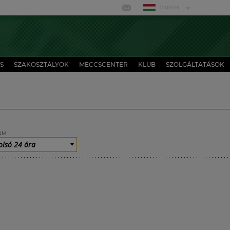
MAGYAR
S
SZAKOSZTÁLYOK
MECCSCENTER
KLUB
SZOLGÁLTATÁSOK
UM
olsó 24 óra