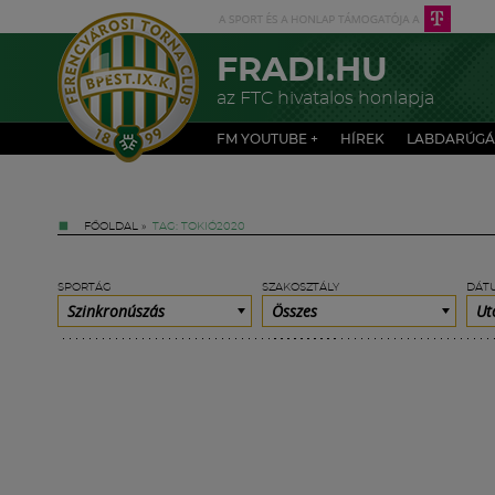
FRADI.HU
az FTC hivatalos honlapja
FM YOUTUBE +
HÍREK
LABDARÚGÁ
FŐOLDAL
»
TAG: TOKIÓ2020
SPORTÁG
SZAKOSZTÁLY
DÁT
Szinkronúszás
Összes
Ut