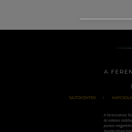
A FERE
SAJTÓCENTER
KAPCSOLA
A Ferencvárosi To
Az oldalon találha
pontos megjelölésé
hivatkozással has