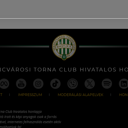
NCVÁROSI TORNA CLUB HIVATALOS H
T
IMPRESSZUM
MODERÁLÁSI ALAPELVEK
HON
rna Club hivatalos honlapja
tó írott és képi anyagok csak a forrás
vel, internetes felhasználás esetén aktív
ználhatóak fel.