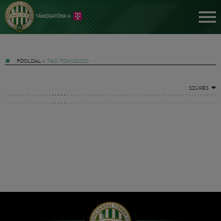
FŐOLDAL
»
TAG: TOKIÓ2020
SZŰRÉS
Jegyek
FM YouTube +
Hírek