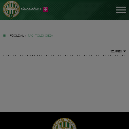
FŐOLDAL
»
TAG: TOLDI GÉZA
SZŰRÉS
Jegyek
FM YouTube +
Hírek