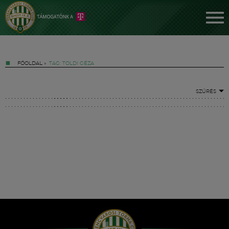
FŐOLDAL
»
TAG: TOLDI GÉZA
SZŰRÉS
Jegyek
FM YouTube +
Hírek