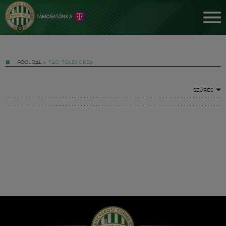
FŐOLDAL
»
TAG: TOLDI GÉZA
SZŰRÉS
Jegyek
FM YouTube +
Hírek