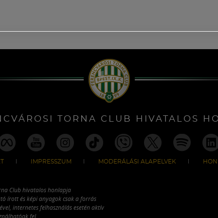
NCVÁROSI TORNA CLUB HIVATALOS H
T
IMPRESSZUM
MODERÁLÁSI ALAPELVEK
HON
rna Club hivatalos honlapja
tó írott és képi anyagok csak a forrás
vel, internetes felhasználás esetén aktív
ználhatóak fel.