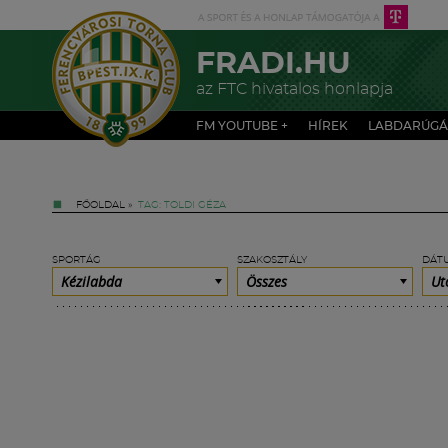
FRADI.HU
az FTC hivatalos honlapja
FM YOUTUBE +
HÍREK
LABDARÚGÁ
FŐOLDAL
»
TAG: TOLDI GÉZA
SPORTÁG
SZAKOSZTÁLY
DÁT
Kézilabda
Összes
Ut