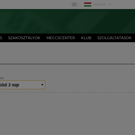
MAGYAR
S
SZAKOSZTÁLYOK
MECCSCENTER
KLUB
SZOLGÁLTATÁSOK
UM
olsó 3 nap