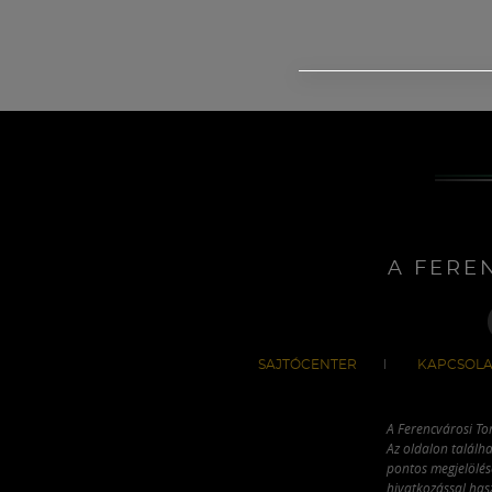
A FERE
SAJTÓCENTER
KAPCSOLA
A Ferencvárosi To
Az oldalon találha
pontos megjelölésé
hivatkozással has