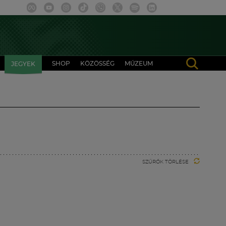
SHOP
KÖZÖSSÉG
MÚZEUM
JEGYEK
SZŰRŐK TÖRLÉSE