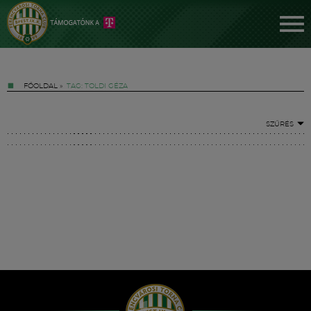
FŐOLDAL
»
TAG: TOLDI GÉZA
SZŰRÉS
Jegyek
FM YouTube +
Hírek