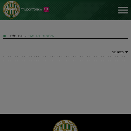
FŐOLDAL
»
TAG: TOLDI GÉZA
SZŰRÉS
Jegyek
FM YouTube +
Hírek