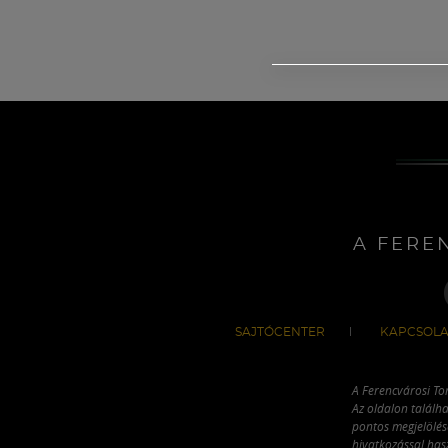
A FERE
SAJTÓCENTER
KAPCSOLA
A Ferencvárosi To
Az oldalon találha
pontos megjelölésé
hivatkozással has