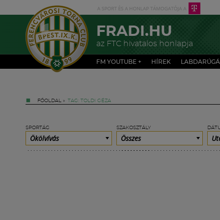
FRADI.HU
az FTC hivatalos honlapja
FM YOUTUBE +
HÍREK
LABDARÚGÁ
FŐOLDAL
»
TAG: TOLDI GÉZA
SPORTÁG
SZAKOSZTÁLY
DÁT
Ökölvívás
Összes
Ut