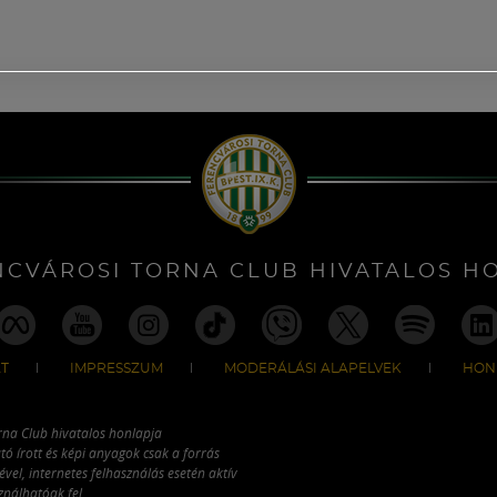
NCVÁROSI TORNA CLUB HIVATALOS H
T
IMPRESSZUM
MODERÁLÁSI ALAPELVEK
HON
rna Club hivatalos honlapja
tó írott és képi anyagok csak a forrás
vel, internetes felhasználás esetén aktív
ználhatóak fel.