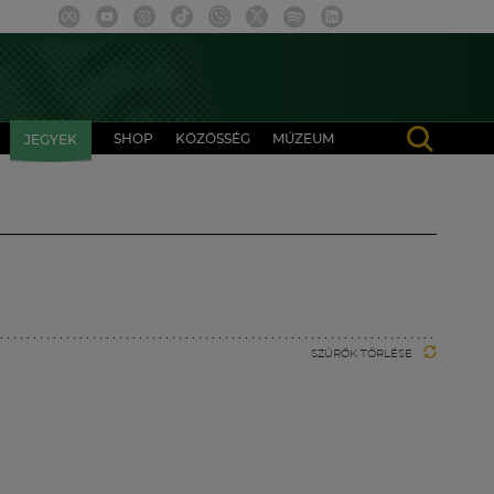
SHOP
KÖZÖSSÉG
MÚZEUM
JEGYEK
SZŰRŐK TÖRLÉSE