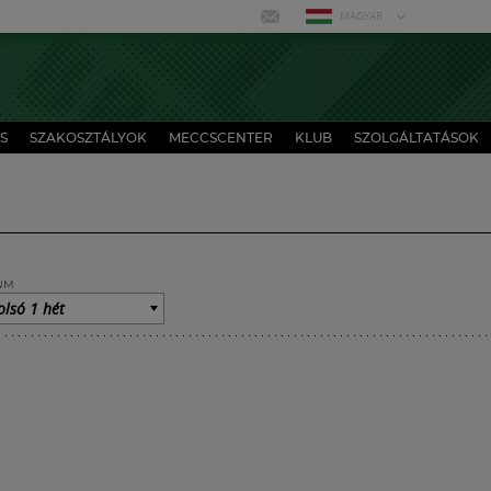
MAGYAR
S
SZAKOSZTÁLYOK
MECCSCENTER
KLUB
SZOLGÁLTATÁSOK
UM
olsó 1 hét