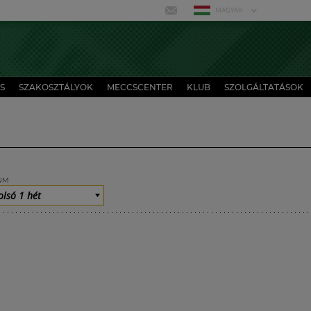
MAGYAR
S
SZAKOSZTÁLYOK
MECCSCENTER
KLUB
SZOLGÁLTATÁSOK
UM
olsó 1 hét