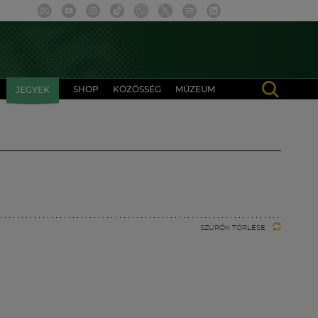
SHOP
KÖZÖSSÉG
MÚZEUM
JEGYEK
SZŰRŐK TÖRLÉSE