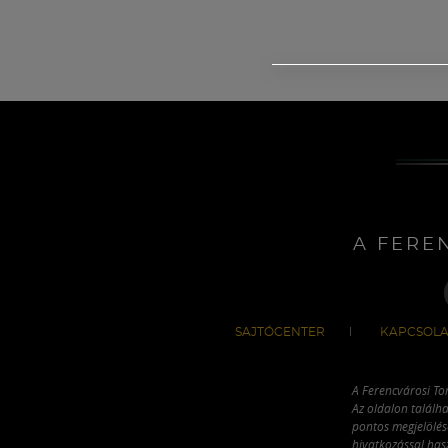
A FERE
SAJTÓCENTER
KAPCSOLA
A Ferencvárosi To
Az oldalon találha
pontos megjelölésé
hivatkozással has