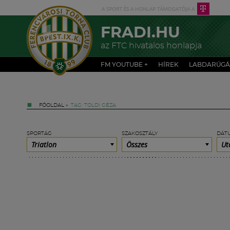
FRADI.HU
az FTC hivatalos honlapja
FM YOUTUBE +
HÍREK
LABDARÚGÁ
FŐOLDAL
»
TAG: TOLDI GÉZA
SPORTÁG
SZAKOSZTÁLY
DÁT
Triatlon
Összes
Ut