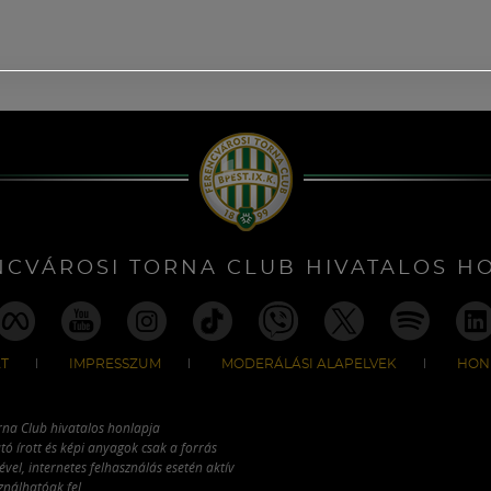
NCVÁROSI TORNA CLUB HIVATALOS H
T
IMPRESSZUM
MODERÁLÁSI ALAPELVEK
HON
rna Club hivatalos honlapja
tó írott és képi anyagok csak a forrás
vel, internetes felhasználás esetén aktív
ználhatóak fel.