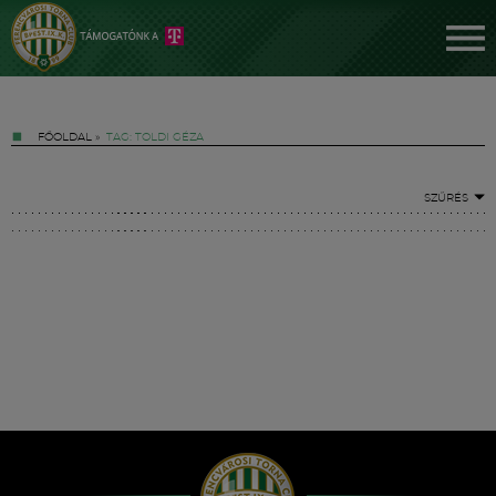
FŐOLDAL
»
TAG: TOLDI GÉZA
SZŰRÉS
Jegyek
FM YouTube +
Hírek