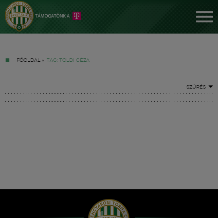
FŐOLDAL
»
TAG: TOLDI GÉZA
SZŰRÉS
Jegyek
FM YouTube +
Hírek