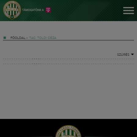
FŐOLDAL
»
TAG: TOLDI GÉZA
SZŰRÉS
Jegyek
FM YouTube +
Hírek