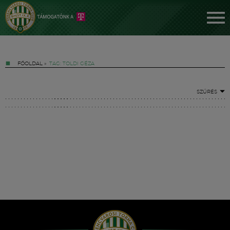
FŐOLDAL
»
TAG: TOLDI GÉZA
SZŰRÉS
Jegyek
FM YouTube +
Hírek