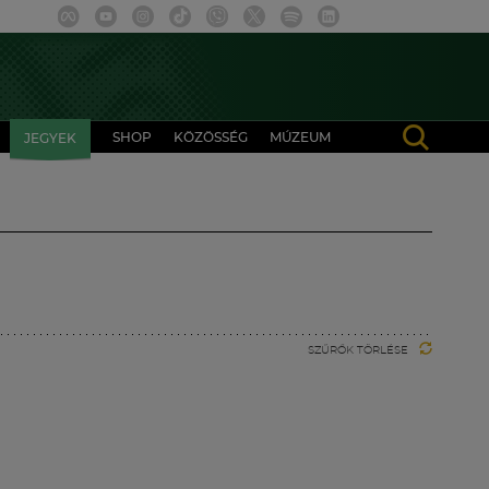
SHOP
KÖZÖSSÉG
MÚZEUM
JEGYEK
SZŰRŐK TÖRLÉSE