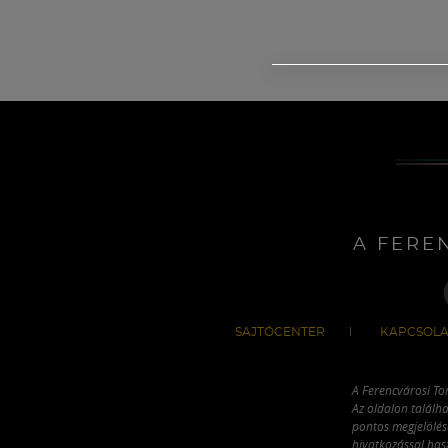
A FERE
SAJTÓCENTER
KAPCSOLA
A Ferencvárosi To
Az oldalon találha
pontos megjelölésé
hivatkozással has