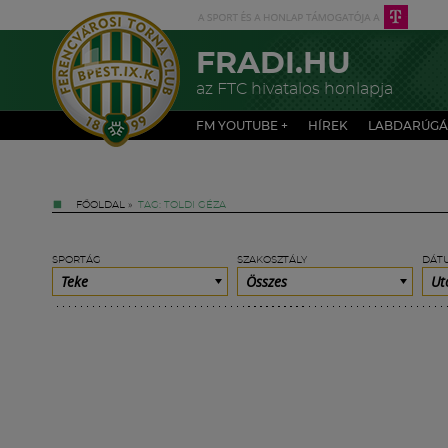
FRADI.HU
az FTC hivatalos honlapja
FM YOUTUBE +
HÍREK
LABDARÚGÁ
FŐOLDAL
»
TAG: TOLDI GÉZA
SPORTÁG
SZAKOSZTÁLY
DÁT
Teke
Összes
Ut