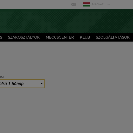
MAGYAR
S
SZAKOSZTÁLYOK
MECCSCENTER
KLUB
SZOLGÁLTATÁSOK
UM
olsó 1 hónap