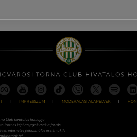
NCVÁROSI TORNA CLUB HIVATALOS H
T
IMPRESSZUM
MODERÁLÁSI ALAPELVEK
HON
rna Club hivatalos honlapja
tó írott és képi anyagok csak a forrás
vel, internetes felhasználás esetén aktív
ználhatóak fel.