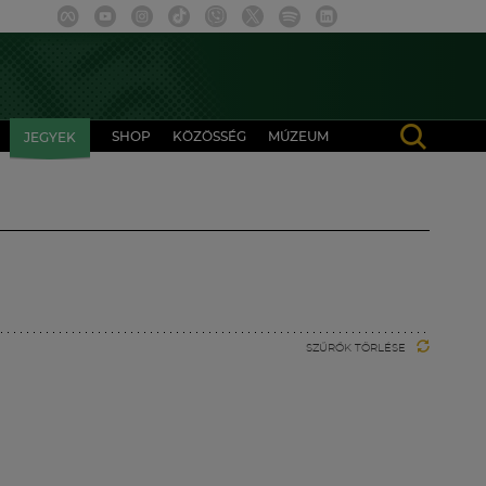
SHOP
KÖZÖSSÉG
MÚZEUM
JEGYEK
SZŰRŐK TÖRLÉSE