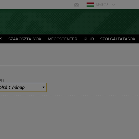
MAGYAR
S
SZAKOSZTÁLYOK
MECCSCENTER
KLUB
SZOLGÁLTATÁSOK
UM
olsó 1 hónap