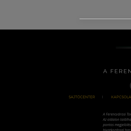
A FERE
SAJTÓCENTER
KAPCSOLA
A Ferencvárosi To
Az oldalon találha
pontos megjelölésé
hivatkozással has