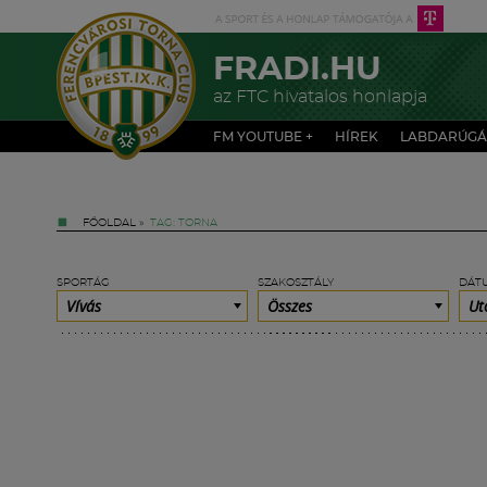
FRADI.HU
az FTC hivatalos honlapja
FM YOUTUBE +
HÍREK
LABDARÚGÁ
FŐOLDAL
»
TAG: TORNA
SPORTÁG
SZAKOSZTÁLY
DÁT
Vívás
Összes
Ut