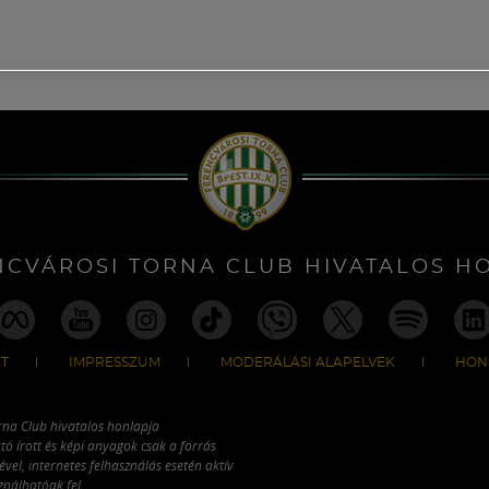
NCVÁROSI TORNA CLUB HIVATALOS H
T
IMPRESSZUM
MODERÁLÁSI ALAPELVEK
HON
rna Club hivatalos honlapja
tó írott és képi anyagok csak a forrás
vel, internetes felhasználás esetén aktív
ználhatóak fel.