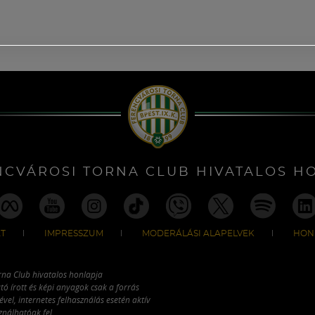
NCVÁROSI TORNA CLUB HIVATALOS H
T
IMPRESSZUM
MODERÁLÁSI ALAPELVEK
HON
rna Club hivatalos honlapja
tó írott és képi anyagok csak a forrás
vel, internetes felhasználás esetén aktív
ználhatóak fel.