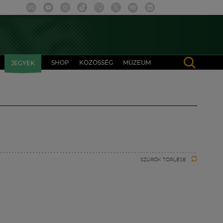
SHOP
KÖZÖSSÉG
MÚZEUM
JEGYEK
SZŰRŐK TÖRLÉSE