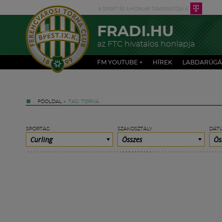
FRADI.HU
az FTC hivatalos honlapja
FM YOUTUBE +
HÍREK
LABDARÚGÁ
FŐOLDAL
»
TAG: TORNA
SPORTÁG
SZAKOSZTÁLY
DÁT
Curling
Összes
Ös