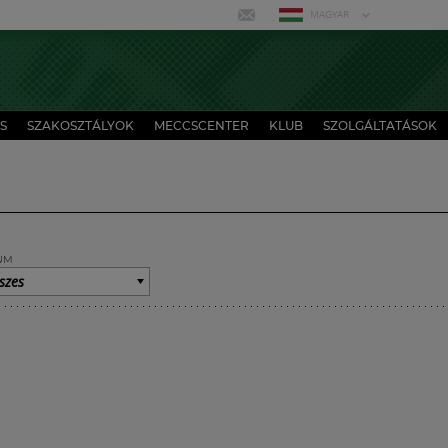
MAGYAR
S
SZAKOSZTÁLYOK
MECCSCENTER
KLUB
SZOLGÁLTATÁSOK
UM
szes