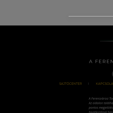
A FERE
SAJTÓCENTER
KAPCSOLA
A Ferencvárosi To
Az oldalon találha
pontos megjelölésé
hivatkozással has