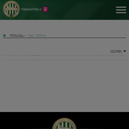
FŐOLDAL
»
TAG: TORNA
SZŰRÉS
Jegyek
FM YouTube +
Hírek