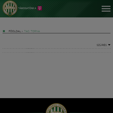
FŐOLDAL
»
TAG: TORNA
SZŰRÉS
Jegyek
FM YouTube +
Hírek