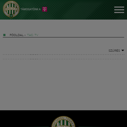
FŐOLDAL
»
TAG: TV
SZŰRÉS
Jegyek
FM YouTube +
Hírek