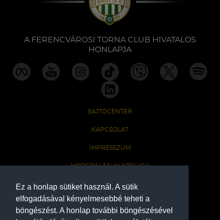
Labdarúgás
Szakosztályok
A FERENCVÁROSI TORNA CLUB HIVATALOS
HONLAPJA
Meccscenter
Klub
SAJTÓCENTER
Szolgáltatások
KAPCSOLAT
IMPRESSZUM
Shop
MODERÁLÁSI ALAPELVEK
HONLAP ADATKEZELÉSI TÁJÉKOZTATÓ
Ez a honlap sütiket használ. A sütik
Közösség
elfogadásával kényelmesebbé teheti a
böngészést. A honlap további böngészésével
A Ferencvárosi Torna Club hivatalos honlapja