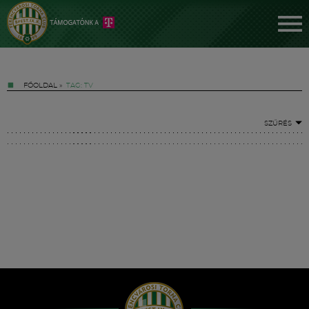
FŐOLDAL
»
TAG: TV
SZŰRÉS
Jegyek
FM YouTube +
Hírek