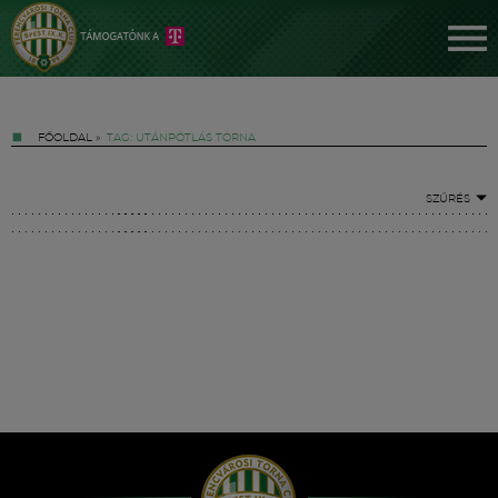
FŐOLDAL
»
TAG: UTÁNPÓTLÁS TORNA
SZŰRÉS
Jegyek
FM YouTube +
Hírek