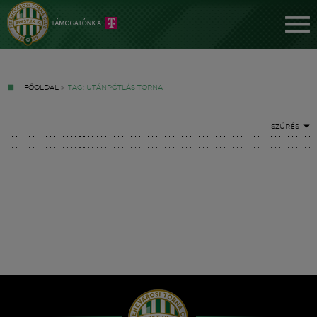
FŐOLDAL
»
TAG: UTÁNPÓTLÁS TORNA
SZŰRÉS
Jegyek
FM YouTube +
Hírek