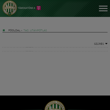
FŐOLDAL
»
TAG: UTÁNPÓTLÁS
SZŰRÉS
Jegyek
FM YouTube +
Hírek