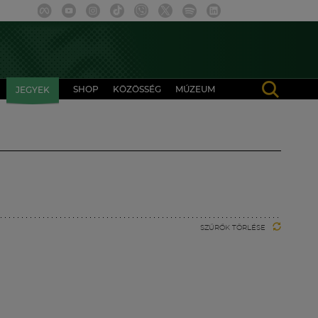
SHOP
KÖZÖSSÉG
MÚZEUM
JEGYEK
SZŰRŐK TÖRLÉSE