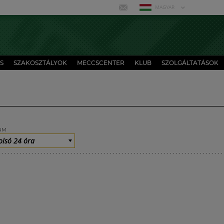
MAGYAR
S
SZAKOSZTÁLYOK
MECCSCENTER
KLUB
SZOLGÁLTATÁSOK
UM
olsó 24 óra