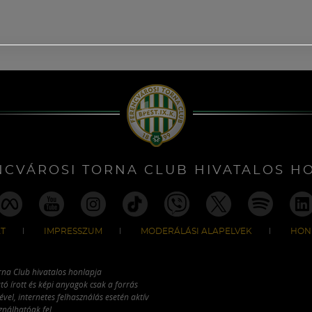
NCVÁROSI TORNA CLUB HIVATALOS H
T
IMPRESSZUM
MODERÁLÁSI ALAPELVEK
HON
rna Club hivatalos honlapja
tó írott és képi anyagok csak a forrás
vel, internetes felhasználás esetén aktív
ználhatóak fel.