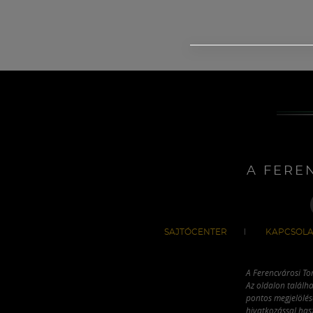
A FERE
SAJTÓCENTER
KAPCSOLA
A Ferencvárosi To
Az oldalon találha
pontos megjelölésé
hivatkozással has