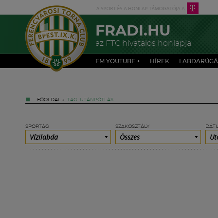
FRADI.HU
az FTC hivatalos honlapja
FM YOUTUBE +
HÍREK
LABDARÚGÁ
FŐOLDAL
»
TAG: UTÁNPÓTLÁS
SPORTÁG
SZAKOSZTÁLY
DÁT
Vízilabda
Összes
Ut