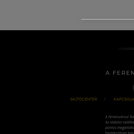
A FERE
SAJTÓCENTER
KAPCSOLA
A Ferencvárosi To
Az oldalon találha
pontos megjelölésé
hivatkozással has