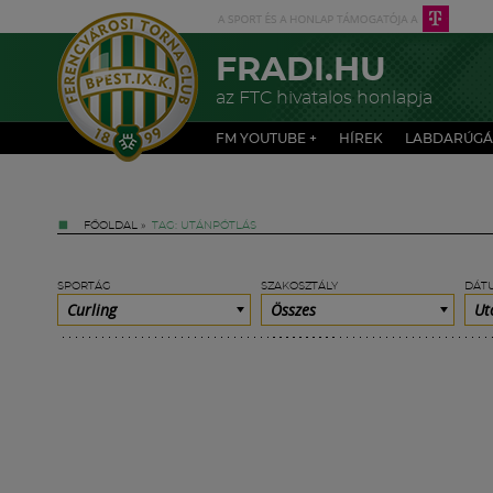
FRADI.HU
az FTC hivatalos honlapja
FM YOUTUBE +
HÍREK
LABDARÚGÁ
FŐOLDAL
»
TAG: UTÁNPÓTLÁS
SPORTÁG
SZAKOSZTÁLY
DÁT
Curling
Összes
Ut