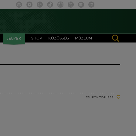
SHOP
KÖZÖSSÉG
MÚZEUM
JEGYEK
SZŰRŐK TÖRLÉSE