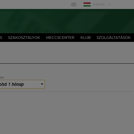
MAGYAR
S
SZAKOSZTÁLYOK
MECCSCENTER
KLUB
SZOLGÁLTATÁSOK
UM
olsó 1 hónap