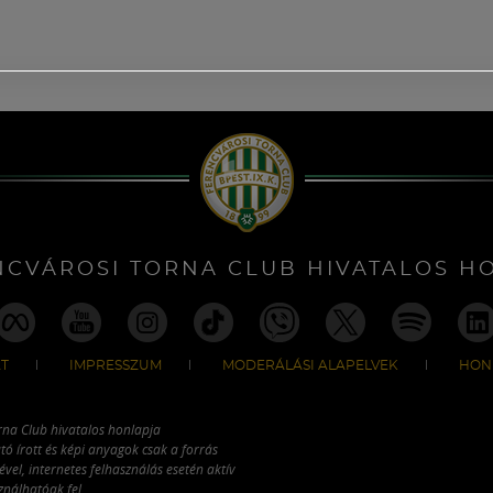
NCVÁROSI TORNA CLUB HIVATALOS H
T
IMPRESSZUM
MODERÁLÁSI ALAPELVEK
HON
rna Club hivatalos honlapja
tó írott és képi anyagok csak a forrás
vel, internetes felhasználás esetén aktív
ználhatóak fel.