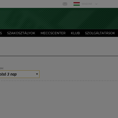
MAGYAR
S
SZAKOSZTÁLYOK
MECCSCENTER
KLUB
SZOLGÁLTATÁSOK
UM
olsó 3 nap