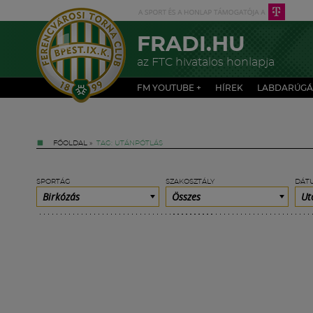
FRADI.HU
az FTC hivatalos honlapja
FM YOUTUBE +
HÍREK
LABDARÚGÁ
FŐOLDAL
»
TAG: UTÁNPÓTLÁS
SPORTÁG
SZAKOSZTÁLY
DÁT
Birkózás
Összes
Ut