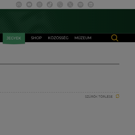
SHOP
KÖZÖSSÉG
MÚZEUM
JEGYEK
SZŰRŐK TÖRLÉSE