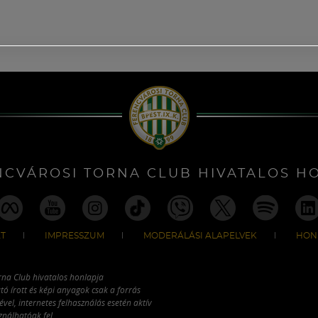
NCVÁROSI TORNA CLUB HIVATALOS H
T
IMPRESSZUM
MODERÁLÁSI ALAPELVEK
HON
rna Club hivatalos honlapja
tó írott és képi anyagok csak a forrás
vel, internetes felhasználás esetén aktív
ználhatóak fel.