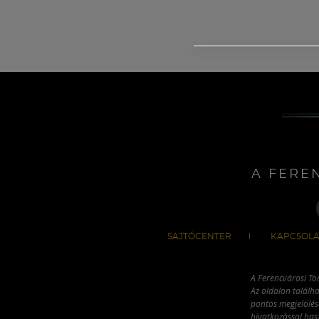
A FERE
SAJTÓCENTER
KAPCSOLA
A Ferencvárosi To
Az oldalon találha
pontos megjelölésé
hivatkozással has