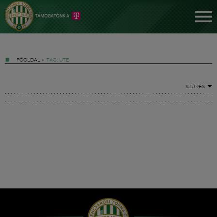
FŐOLDAL
»
TAG: UTE
SZŰRÉS
Jegyek
FM YouTube +
Hírek