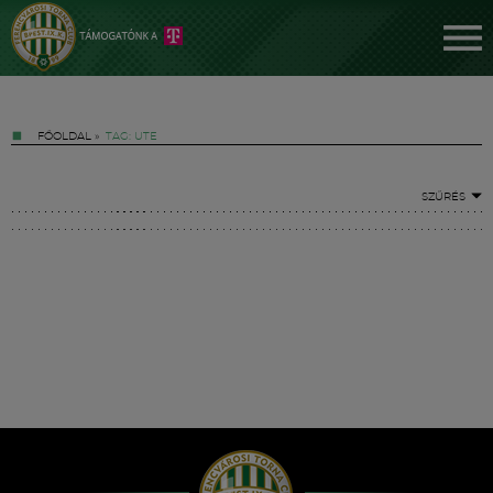
FŐOLDAL
»
TAG: UTE
SZŰRÉS
Jegyek
FM YouTube +
Hírek