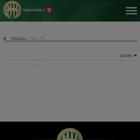
FŐOLDAL
»
TAG: UTE
SZŰRÉS
Jegyek
FM YouTube +
Hírek