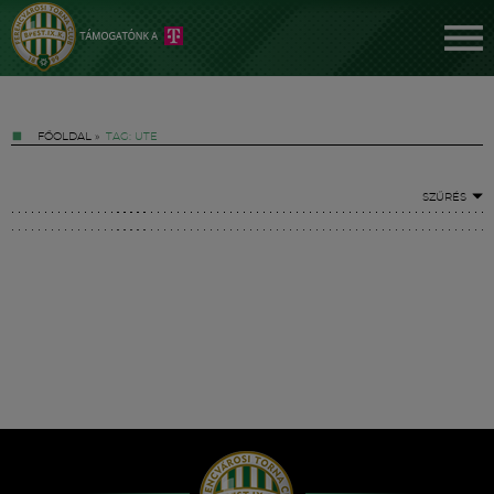
FŐOLDAL
»
TAG: UTE
SZŰRÉS
Jegyek
FM YouTube +
Hírek