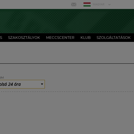
MAGYAR
S
SZAKOSZTÁLYOK
MECCSCENTER
KLUB
SZOLGÁLTATÁSOK
UM
olsó 24 óra