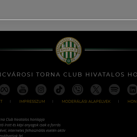
NCVÁROSI TORNA CLUB HIVATALOS H
T
IMPRESSZUM
MODERÁLÁSI ALAPELVEK
HON
rna Club hivatalos honlapja
tó írott és képi anyagok csak a forrás
vel, internetes felhasználás esetén aktív
ználhatóak fel.