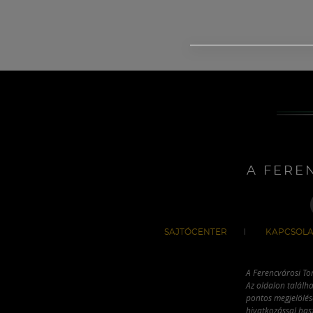
A FERE
SAJTÓCENTER
KAPCSOLA
A Ferencvárosi To
Az oldalon találha
pontos megjelölésé
hivatkozással has