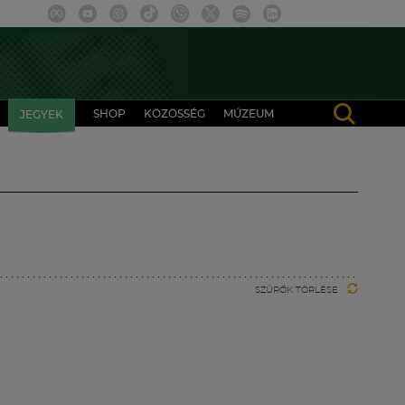
SHOP
KÖZÖSSÉG
MÚZEUM
JEGYEK
SZŰRŐK TÖRLÉSE