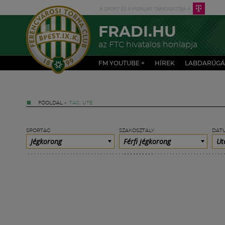
FRADI.HU
az FTC hivatalos honlapja
FM YOUTUBE +
HÍREK
LABDARÚGÁ
FŐOLDAL
»
TAG: UTE
SPORTÁG
SZAKOSZTÁLY
DÁT
Jégkorong
Férfi jégkorong
Ut