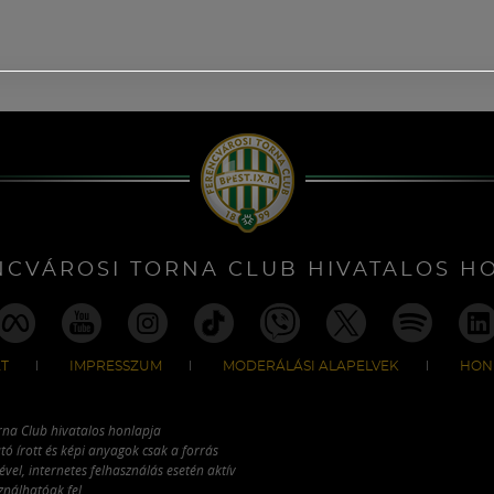
NCVÁROSI TORNA CLUB HIVATALOS H
T
IMPRESSZUM
MODERÁLÁSI ALAPELVEK
HON
rna Club hivatalos honlapja
tó írott és képi anyagok csak a forrás
vel, internetes felhasználás esetén aktív
ználhatóak fel.