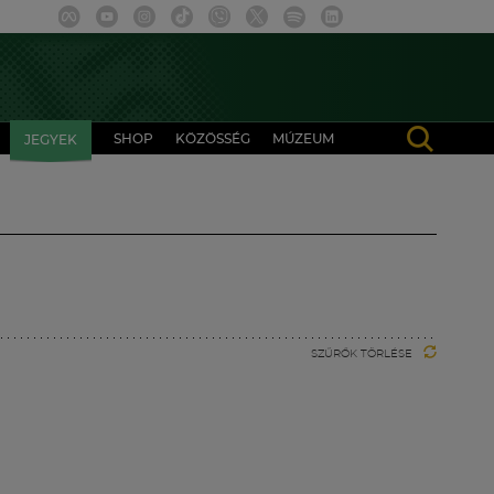
SHOP
KÖZÖSSÉG
MÚZEUM
JEGYEK
SZŰRŐK TÖRLÉSE