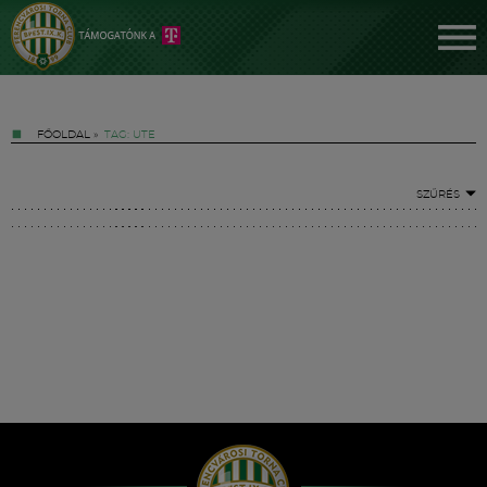
FŐOLDAL
»
TAG: UTE
SZŰRÉS
Jegyek
FM YouTube +
Hírek